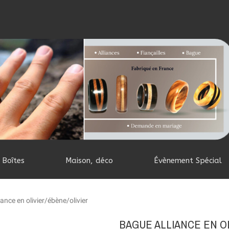
Boîtes
Maison, déco
Évènement Spécial
ance en olivier/ébène/olivier
BAGUE ALLIANCE EN O