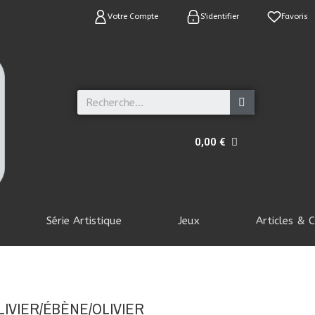
Votre Compte
S'identifier
Favoris
0,00 €
Série Artistique
Jeux
Articles & C
LIVIER/ÉBÈNE/OLIVIER