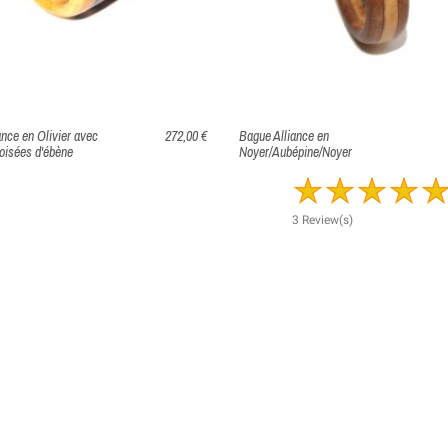
ance en Olivier avec
272,00 €
Bague Alliance en
oisées d'ébène
Noyer/Aubépine/Noyer
3 Review(s)