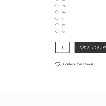
69
70
71
72
73
AJOUTER AU P
Ajouter à mes favoris