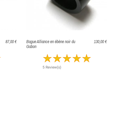
87,00 €
Bague Alliance en ébène noir du
130,00 €
Bague en No
Gabon
7 
5 Review(s)