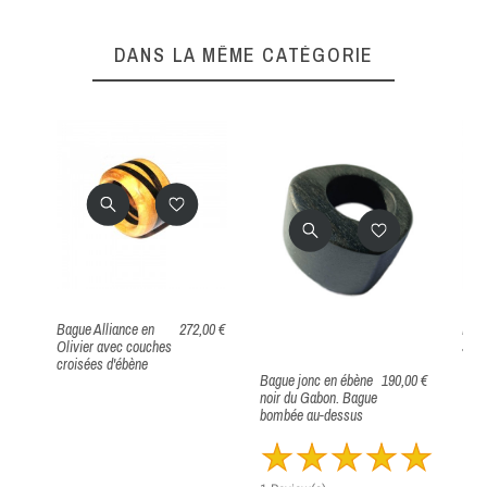
DANS LA MÊME CATÉGORIE
Bague Alliance en
272,00 €
Bagu
Olivier avec couches
syco
croisées d'ébène
Bague jonc en ébène
190,00 €
noir du Gabon. Bague
bombée au-dessus
1 R